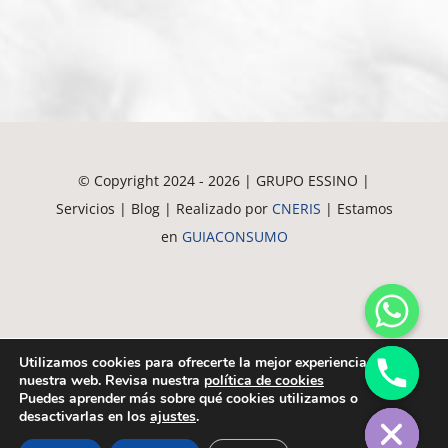
© Copyright 2024 - 2026 | GRUPO ESSINO |
Servicios | Blog | Realizado por
CNERIS
| Estamos
en
GUIACONSUMO
Crematorio de Mascotas en Guadalajara
Crematorio de Mascotas en Madrid
Crematorio de
Mascotas en Alovera
Crematorio de Mascotas en
Azuqueca
Crematorio de Mascotas en Alcala
Utilizamos cookies para ofrecerte la mejor experiencia en
Crematorio de Mascotas en Meco
Crematorio de
nuestra web. Revisa nuestra
política de cookies
chaty
Puedes aprender más sobre qué cookies utilizamos o
Hide
Mascotas en Torrejón
desactivarlas en los
ajustes
.