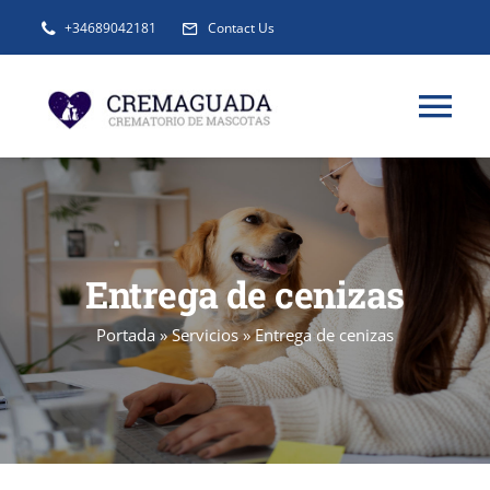
Saltar
+34689042181
Contact Us
al
contenido
Tog
Nav
INFORMACIÓN
SERVICIOS
Entrega de cenizas
Portada
»
Servicios
»
Entrega de cenizas
URNAS Y RECUERDOS
BLOG
FAQ