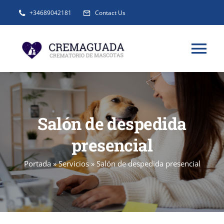
Saltar
+34689042181
Contact Us
al
contenido
Tog
Nav
INFORMACIÓN
Salón de despedida
SERVICIOS
presencial
URNAS Y RECUERDOS
Portada
»
Servicios
»
Salón de despedida presencial
BLOG
FAQ