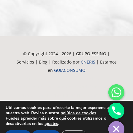
© Copyright 2024 - 2026 | GRUPO ESSINO |
Servicios | Blog | Realizado por
CNERIS
| Estamos
en
GUIACONSUMO
Crematorio de Mascotas en Guadalajara
Crematorio de Mascotas en Madrid
Crematorio de
Mascotas en Alovera
Crematorio de Mascotas en
Azuqueca
Crematorio de Mascotas en Alcala
Utilizamos cookies para ofrecerte la mejor experiencia en
Crematorio de Mascotas en Meco
Crematorio de
nuestra web. Revisa nuestra
política de cookies
chaty
Puedes aprender más sobre qué cookies utilizamos o
Hide
Mascotas en Torrejón
desactivarlas en los
ajustes
.