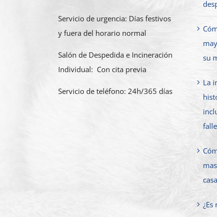
des
Servicio de urgencia: Días festivos
Cóm
y fuera del horario normal
mayo
Salón de Despedida e Incineración
su 
Individual: Con cita previa
La i
Servicio de teléfono: 24h/365 días
hist
incl
fall
Cóm
masc
cas
¿Es