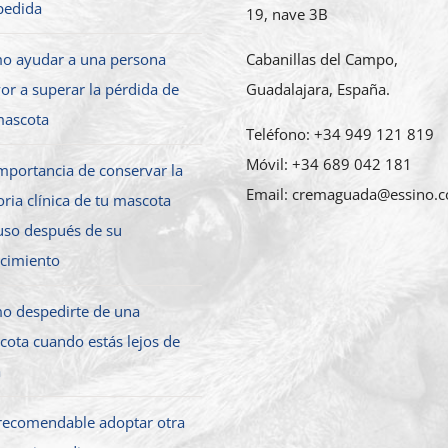
pedida
19, nave 3B
o ayudar a una persona
Cabanillas del Campo,
r a superar la pérdida de
Guadalajara, España.
mascota
Teléfono: +34 949 121 819
Móvil: +34 689 042 181
mportancia de conservar la
Email: cremaguada@essino.
oria clínica de tu mascota
uso después de su
ecimiento
o despedirte de una
ota cuando estás lejos de
a
 recomendable adoptar otra