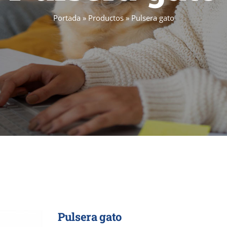
Portada
»
Productos
»
Pulsera gato
 mascotas que da servicios funera
Pulsera gato