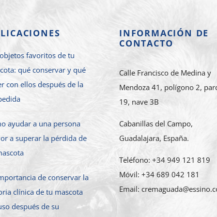
LICACIONES
INFORMACIÓN DE
CONTACTO
objetos favoritos de tu
cota: qué conservar y qué
Calle Francisco de Medina y
r con ellos después de la
Mendoza 41, polígono 2, par
pedida
19, nave 3B
o ayudar a una persona
Cabanillas del Campo,
r a superar la pérdida de
Guadalajara, España.
mascota
Teléfono: +34 949 121 819
Móvil: +34 689 042 181
mportancia de conservar la
Email: cremaguada@essino.
oria clínica de tu mascota
uso después de su