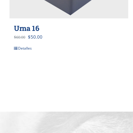
Urna 16
$
50.00
$
60.00
Detalles