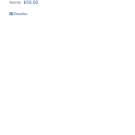
$
50.00
$
60.00
Detalles