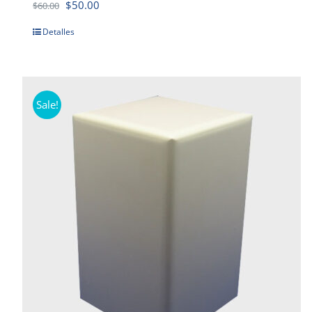
$
50.00
$
60.00
Detalles
Sale!