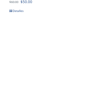
$
50.00
$
60.00
Detalles