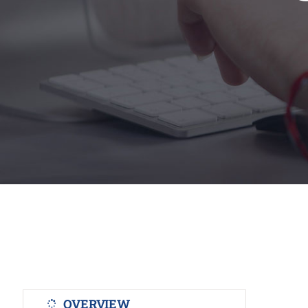
Cremaguada es un crematorio de
OVERVIEW