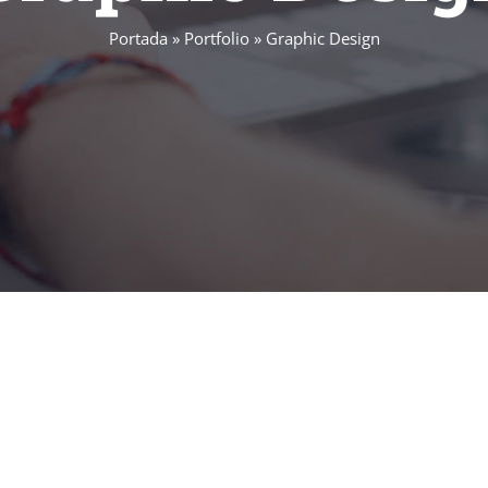
Portada
»
Portfolio
»
Graphic Design
 mascotas que da servicios funera