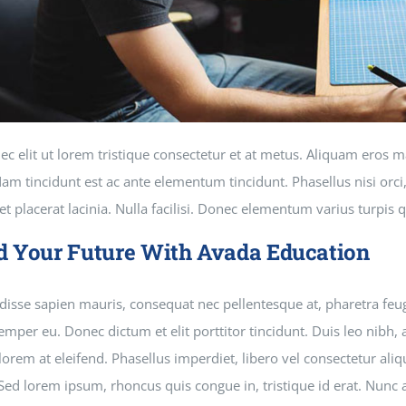
ec elit ut lorem tristique consectetur et at metus. Aliquam eros 
am tincidunt est ac ante elementum tincidunt. Phasellus nisi orci, 
et placerat lacinia. Nulla facilisi. Donec elementum varius turpis 
d Your Future With Avada Education
isse sapien mauris, consequat nec pellentesque at, pharetra feugi
semper eu. Donec dictum et elit porttitor tincidunt. Duis leo nibh, 
lorem at eleifend. Phasellus imperdiet, libero vel consectetur aliq
 Sed lorem ipsum, rhoncus quis congue in, tristique id erat. Nunc 