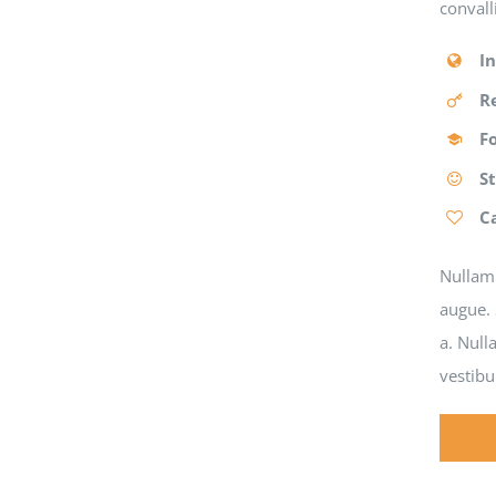
convall
I
R
F
S
C
Nullam 
augue. 
a. Null
vestibu