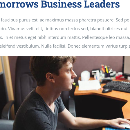
morrows Business Leaders
 faucibus purus est, ac maximus massa pharetra posuere. Sed po
. Vivamus velit elit, finibus non lectus sed, blandit ultrices du
s. In et metus eget nibh interdum mattis. Pellentesque leo massa, 
s eleifend vestibulum. Nulla facilisi. Donec elementum varius turpi