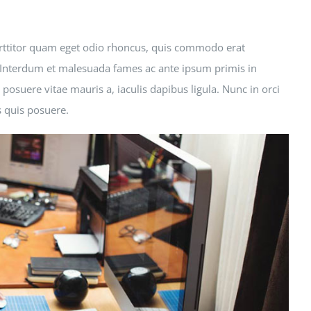
rttitor quam eget odio rhoncus, quis commodo erat
i. Interdum et malesuada fames ac ante ipsum primis in
posuere vitae mauris a, iaculis dapibus ligula. Nunc in orci
s quis posuere.