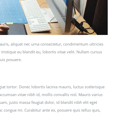
mauris, aliquet nec urna consectetur, condimentum ultricies
tristique eu blandit eu, lobortis vitae velit. Nullam cursus
quis posuere.
at tortor. Donec lobortis lacinia mauris, luctus scelerisque
accumsan vitae nibh id, mollis convallis nisl. Mauris varius
uam, justo massa feugiat dolor, id blandit nibh elit eget
ac congue mi. Curabitur ante ex, posuere quis tellus quis,