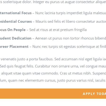
is scelerisque dolor. Integer eu purus ut augue consectetur aliqu
nternational Focus
– Nunc lacinia turpis imperdiet ligula malesu
esidential Courses
– Mauris sed felis et libero consectetur auctor 
ocus On People
– Sed at risus at erat pretium fringilla
tudent Dedication
– Aenean ut purus non tortor rhoncus bibe
areer Placement
– Nunc nec turpis sit egestas scelerisque at fini
venenatis justo a porta faucibus. Sed accumsan nisl eget ligula i
Sed quis feugiat felis. Curabitur non ornare urna, vel congue mau
a aliquet vitae quam vitae commodo. Cras ut metus nibh. Suspendi
lum, quam nec elementum cursus, justo purus varius nisl, iaculis
APPLY TOD