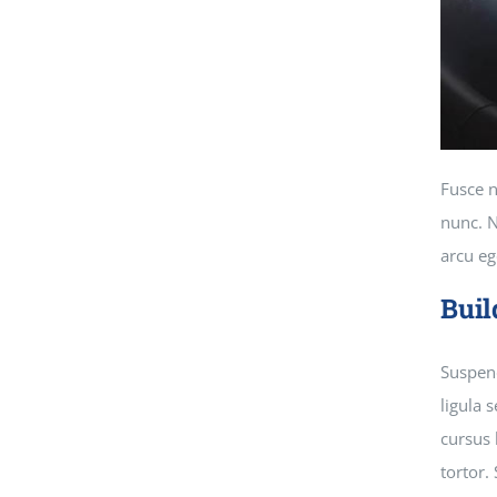
Fusce n
nunc. N
arcu eg
Buil
Suspend
ligula 
cursus 
tortor.