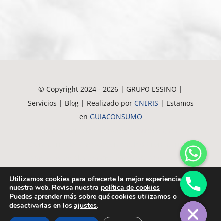
© Copyright 2024 - 2026 | GRUPO ESSINO |
Servicios | Blog | Realizado por
CNERIS
| Estamos
en
GUIACONSUMO
Crematorio de Mascotas en Guadalajara
Crematorio de Mascotas en Madrid
Crematorio de
Mascotas en Alovera
Crematorio de Mascotas en
Azuqueca
Crematorio de Mascotas en Alcala
Utilizamos cookies para ofrecerte la mejor experiencia en
Crematorio de Mascotas en Meco
Crematorio de
nuestra web. Revisa nuestra
política de cookies
chaty
Puedes aprender más sobre qué cookies utilizamos o
Hide
Mascotas en Torrejón
desactivarlas en los
ajustes
.