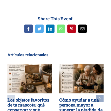
Share This Event!
Facebook
Twitter
LinkedIn
WhatsApp
Pinterest
Correo
electrónico
Artículos relacionados
Los objetos favoritos
Cómo ayudar a una
de tu mascota: qué
persona mayor a
conservar y qué
superar la pérdida de