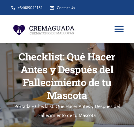
Saltar
+34689042181
Contact Us
al
contenido
Tog
Nav
INFORMACIÓN
Checklist: Qué Hacer
Antes y Después del
SERVICIOS
Fallecimiento de tu
Mascota
URNAS Y RECUERDOS
Portada
»
Checklist: Qué Hacer Antes y Después del
BLOG
Fallecimiento de tu Mascota
FAQ