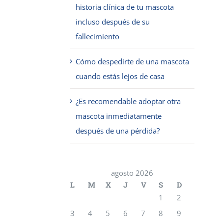
historia clínica de tu mascota
incluso después de su
fallecimiento
Cómo despedirte de una mascota
cuando estás lejos de casa
¿Es recomendable adoptar otra
mascota inmediatamente
después de una pérdida?
agosto 2026
L
M
X
J
V
S
D
1
2
3
4
5
6
7
8
9