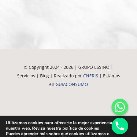
© Copyright 2024 - 2026 | GRUPO ESSINO |
Servicios | Blog | Realizado por
CNERIS
| Estamos
en
GUIACONSUMO
Crematorio de Mascotas en Guadalajara
Crematorio de Mascotas en Madrid
Crematorio de
Mascotas en Alovera
Crematorio de Mascotas en
Azuqueca
Crematorio de Mascotas en Alcala
Utilizamos cookies para ofrecerte la mejor experiencia en
Crematorio de Mascotas en Meco
Crematorio de
nuestra web. Revisa nuestra
política de cookies
chaty
Puedes aprender más sobre qué cookies utilizamos o
Hide
Mascotas en Torrejón