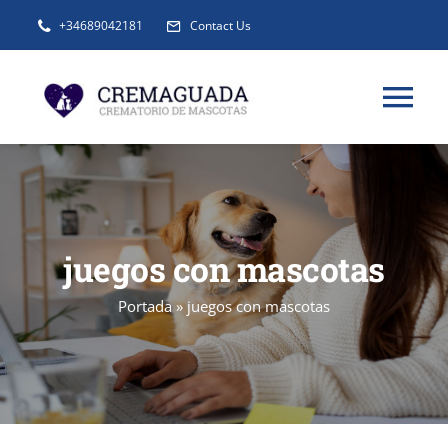
Saltar
+34689042181
Contact Us
al
contenido
Tog
Nav
INFORMACIÓN
SERVICIOS
juegos con mascotas
Portada
»
juegos con mascotas
URNAS Y RECUERDOS
BLOG
FAQ