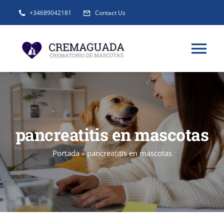
Saltar
+34689042181
Contact Us
al
contenido
Tog
Nav
INFORMACIÓN
SERVICIOS
pancreatitis en mascotas
Portada
»
pancreatitis en mascotas
URNAS Y RECUERDOS
BLOG
FAQ