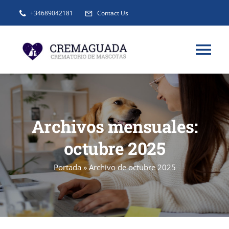
Saltar
+34689042181
Contact Us
al
contenido
Tog
Nav
INFORMACIÓN
Archivos mensuales:
SERVICIOS
octubre 2025
URNAS Y RECUERDOS
Portada
»
Archivo de octubre 2025
BLOG
FAQ