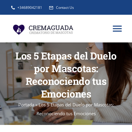
Saltar
+34689042181
Contact Us
al
contenido
Tog
Nav
INFORMACIÓN
Los 5 Etapas del Duelo
por Mascotas:
SERVICIOS
Reconociendo tus
Emociones
URNAS Y RECUERDOS
Portada
»
Los 5 Etapas del Duelo por Mascotas:
BLOG
Reconociendo tus Emociones
FAQ