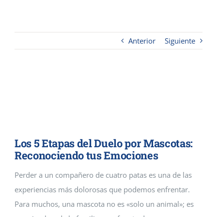
Contacto
Anterior
Siguiente
Cremaguada es un crematorio de
mascotas que da servicios
funerarios en Guadalajara y
Madrid
Los 5 Etapas del Duelo por Mascotas:
Reconociendo tus Emociones
Perder a un compañero de cuatro patas es una de las
experiencias más dolorosas que podemos enfrentar.
Para muchos, una mascota no es «solo un animal»; es