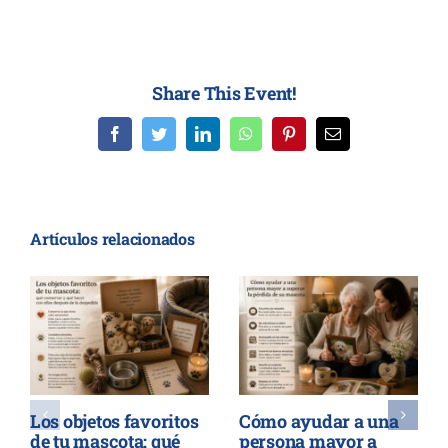
Share This Event!
Facebook
Twitter
LinkedIn
WhatsApp
Pinterest
Correo
electrónico
Artículos relacionados
Los objetos favoritos
Cómo ayudar a una
de tu mascota: qué
persona mayor a