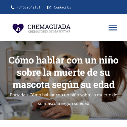
Saltar
+34689042181
Contact Us
al
contenido
Tog
Nav
INFORMACIÓN
Cómo hablar con un niño
sobre la muerte de su
SERVICIOS
mascota según su edad
URNAS Y RECUERDOS
Portada
»
Cómo hablar con un niño sobre la muerte de
su mascota según su edad
BLOG
FAQ