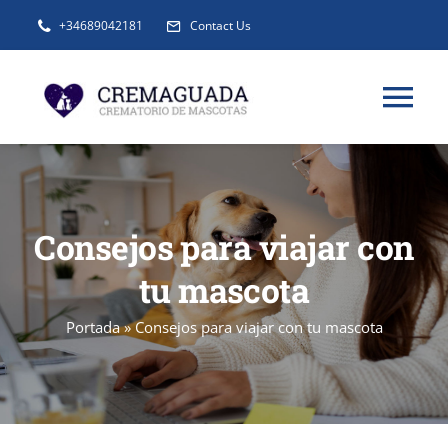
Saltar
+34689042181
Contact Us
al
contenido
Tog
Nav
INFORMACIÓN
Consejos para viajar con
SERVICIOS
tu mascota
URNAS Y RECUERDOS
Portada
»
Consejos para viajar con tu mascota
BLOG
FAQ