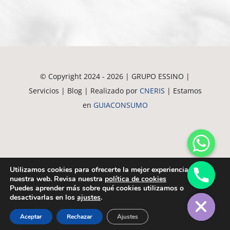
© Copyright 2024 - 2026 | GRUPO ESSINO |
Servicios | Blog | Realizado por
CNERIS
| Estamos
en
GUIACONSUMO
Crematorio de Mascotas en Guadalajara
Crematorio de Mascotas en Madrid
Crematorio de
Mascotas en Alovera
Crematorio de Mascotas en
Azuqueca
Crematorio de Mascotas en Alcala
Utilizamos cookies para ofrecerte la mejor experiencia en
Crematorio de Mascotas en Meco
Crematorio de
nuestra web. Revisa nuestra
política de cookies
chaty
Puedes aprender más sobre qué cookies utilizamos o
Hide
Mascotas en Torrejón
desactivarlas en los
ajustes
.
Aceptar
Rechazar
Ajustes