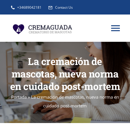
Saltar
+34689042181
Contact Us
al
contenido
Tog
Nav
INFORMACIÓN
La cremación de
mascotas, nueva norma
SERVICIOS
en cuidado post-mortem
URNAS Y RECUERDOS
Portada
»
La cremación de mascotas, nueva norma en
cuidado post-mortem
BLOG
FAQ