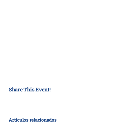
en Guadalajara y
Conoce nuestros s
para mascotas
Share This Event!
Artículos relacionados