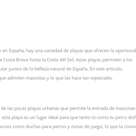
 mascotas que da servicios
drid
funerarios en Guadalajara y Madrid
y en España, hay una variedad de playas que ofrecen la oportuni
a Costa Brava hasta la Costa del Sol, estas playas permiten a los
r juntos de la belleza natural de España. En este artículo,
ue admiten mascotas y lo que las hace tan especiales.
na de las pocas playas urbanas que permite la entrada de mascotas
 esta playa es un lugar ideal para que tanto tú como tu perro dis
rvicios como duchas para perros y zonas de juego, lo que la convi