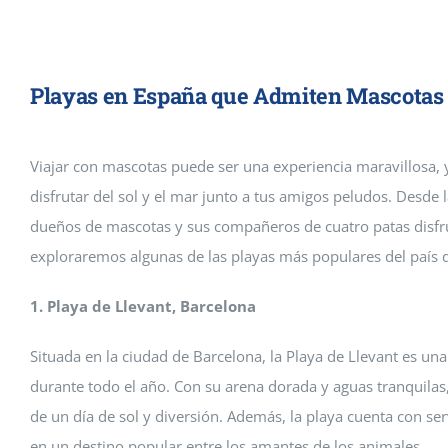
Cremaguada es un crematorio de
funerarios en Guadalajara y Ma
Playas en España que Admiten Mascotas
Cremaguada es un crematorio de mascotas que da servicios 
Viajar con mascotas puede ser una experiencia maravillosa, 
disfrutar del sol y el mar junto a tus amigos peludos. Desde l
dueños de mascotas y sus compañeros de cuatro patas disfruta
exploraremos algunas de las playas más populares del país q
1. Playa de Llevant, Barcelona
Situada en la ciudad de Barcelona, la Playa de Llevant es u
durante todo el año. Con su arena dorada y aguas tranquilas,
de un día de sol y diversión. Además, la playa cuenta con se
en un destino popular entre los amantes de los animales.