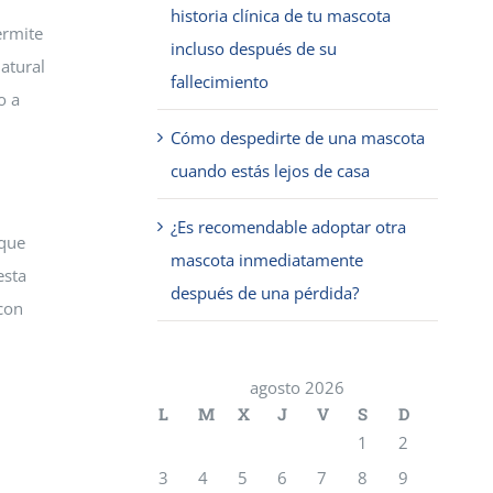
historia clínica de tu mascota
ermite
incluso después de su
atural
fallecimiento
o a
Cómo despedirte de una mascota
cuando estás lejos de casa
¿Es recomendable adoptar otra
 que
mascota inmediatamente
esta
después de una pérdida?
 con
agosto 2026
L
M
X
J
V
S
D
1
2
3
4
5
6
7
8
9