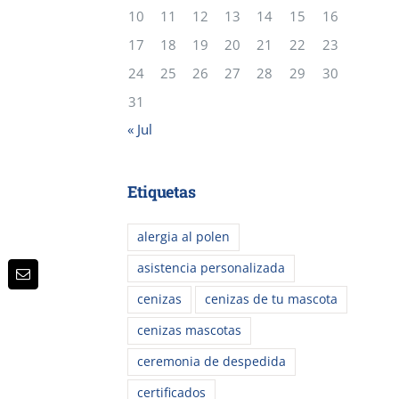
10
11
12
13
14
15
16
17
18
19
20
21
22
23
24
25
26
27
28
29
30
31
« Jul
Etiquetas
alergia al polen
asistencia personalizada
p
terest
Correo
electrónico
cenizas
cenizas de tu mascota
cenizas mascotas
ceremonia de despedida
certificados