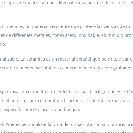
es tipos de madera y tener diferentes diseños, desde los más sen
l metal es un material resistente que protege las cenizas de tu
r de diferentes metales, como acero inoxidable, aluminio o bron
do.
alizable. La cerámica es un material versátil que permite crear 
de cerámica pueden ser pintadas a mano o decoradas con grabados
espetuosa con el medio ambiente. Las urnas biodegradables está
 el tiempo, como el bambú, el cartón o la sal. Estas urnas son i
ar especial, como tu jardín o un bosque.
l. Puedes personalizar la urna de tu mascota con su nombre, una