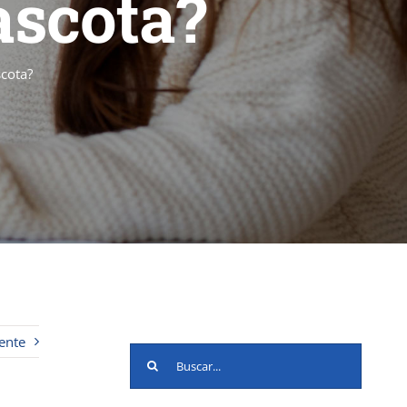
ascota?
scota?
ente
Buscar: