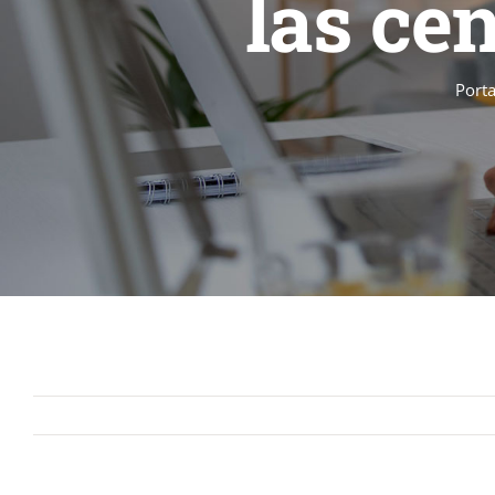
las ce
Port