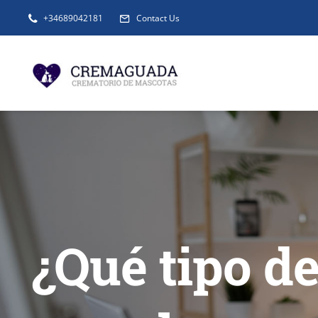
Saltar
+34689042181
Contact Us
al
contenido
¿Qué tipo d