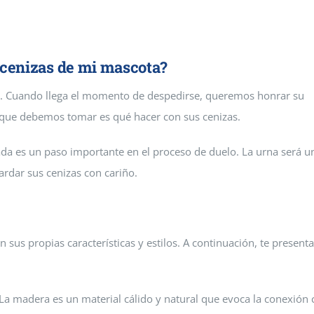
 mascotas que da servicios
drid
s cenizas de mi mascota?
o. Cuando llega el momento de despedirse, queremos honrar su
 que debemos tomar es qué hacer con sus cenizas.
ada es un paso importante en el proceso de duelo. La urna será u
rdar sus cenizas con cariño.
 sus propias características y estilos. A continuación, te presen
La madera es un material cálido y natural que evoca la conexión 