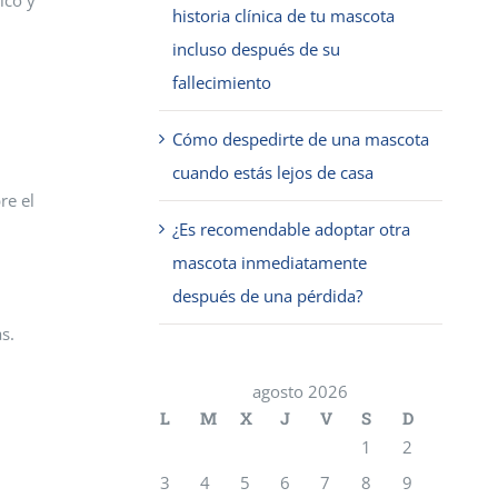
ico y
historia clínica de tu mascota
incluso después de su
fallecimiento
Cómo despedirte de una mascota
cuando estás lejos de casa
re el
¿Es recomendable adoptar otra
mascota inmediatamente
después de una pérdida?
s.
agosto 2026
L
M
X
J
V
S
D
1
2
3
4
5
6
7
8
9