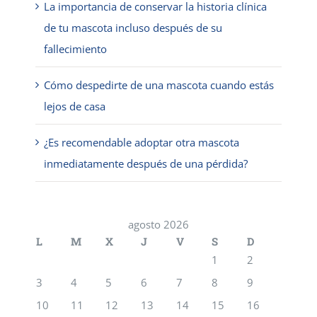
La importancia de conservar la historia clínica
de tu mascota incluso después de su
fallecimiento
Cómo despedirte de una mascota cuando estás
lejos de casa
¿Es recomendable adoptar otra mascota
inmediatamente después de una pérdida?
agosto 2026
L
M
X
J
V
S
D
1
2
3
4
5
6
7
8
9
10
11
12
13
14
15
16