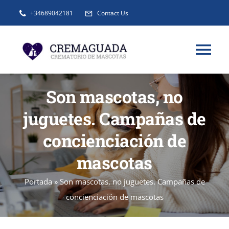
Saltar
+34689042181
Contact Us
al
contenido
Tog
Nav
INFORMACIÓN
Son mascotas, no
juguetes. Campañas de
SERVICIOS
concienciación de
mascotas
URNAS Y RECUERDOS
Portada
»
Son mascotas, no juguetes. Campañas de
BLOG
concienciación de mascotas
FAQ