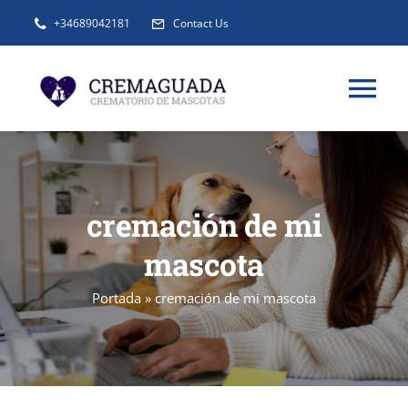
Saltar
+34689042181
Contact Us
al
contenido
Tog
Nav
INFORMACIÓN
cremación de mi
SERVICIOS
mascota
URNAS Y RECUERDOS
Portada
»
cremación de mi mascota
BLOG
FAQ