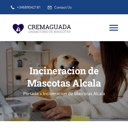
Saltar
+34689042181
Contact Us
al
contenido
Tog
Nav
INFORMACIÓN
Incineracion de
SERVICIOS
Mascotas Alcala
URNAS Y RECUERDOS
Portada
»
Incineracion de Mascotas Alcala
BLOG
FAQ