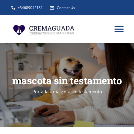
Saltar
+34689042181
Contact Us
al
contenido
Tog
Nav
INFORMACIÓN
SERVICIOS
mascota sin testamento
Portada
»
mascota sin testamento
URNAS Y RECUERDOS
BLOG
FAQ