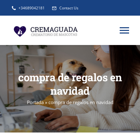
Saltar
+34689042181
Contact Us
al
contenido
Tog
Nav
INFORMACIÓN
compra de regalos en
SERVICIOS
navidad
URNAS Y RECUERDOS
Portada
»
compra de regalos en navidad
BLOG
FAQ