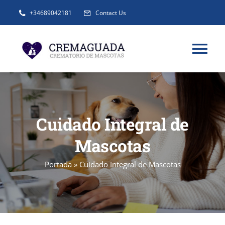
Saltar
+34689042181
Contact Us
al
contenido
Tog
Nav
INFORMACIÓN
Cuidado Integral de
SERVICIOS
Mascotas
URNAS Y RECUERDOS
Portada
»
Cuidado Integral de Mascotas
BLOG
FAQ