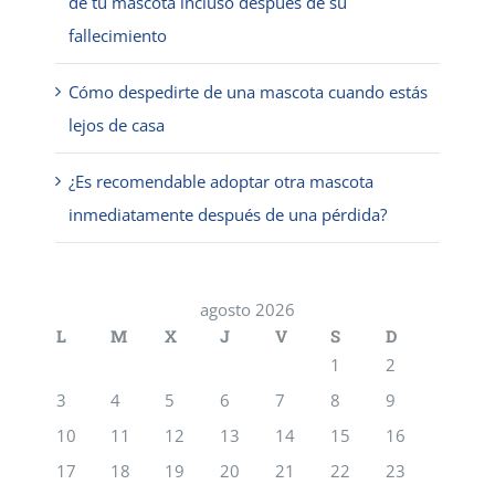
de tu mascota incluso después de su
fallecimiento
Cómo despedirte de una mascota cuando estás
lejos de casa
¿Es recomendable adoptar otra mascota
inmediatamente después de una pérdida?
agosto 2026
L
M
X
J
V
S
D
1
2
3
4
5
6
7
8
9
10
11
12
13
14
15
16
17
18
19
20
21
22
23