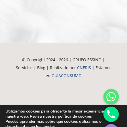
© Copyright 2024 - 2026 | GRUPO ESSINO |
Servicios | Blog | Realizado por
CNERIS
| Estamos
en
GUIACONSUMO
Crematorio de Mascotas en Guadalajara
Crematorio de Mascotas en Madrid
Crematorio de
Mascotas en Alovera
Crematorio de Mascotas en
Azuqueca
Crematorio de Mascotas en Alcala
Utilizamos cookies para ofrecerte la mejor experiencia en
Crematorio de Mascotas en Meco
Crematorio de
nuestra web. Revisa nuestra
política de cookies
chaty
Puedes aprender más sobre qué cookies utilizamos o
Hide
Mascotas en Torrejón
desactivarlas en los
ajustes
.