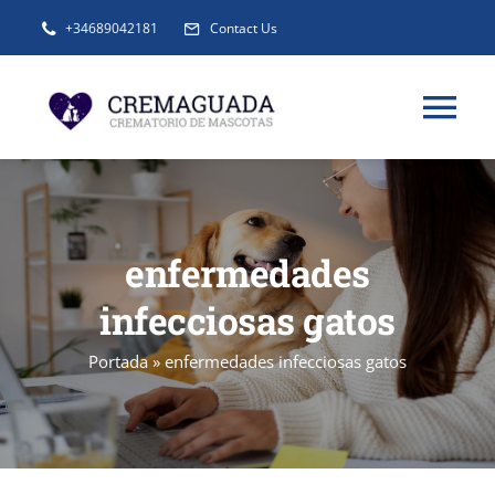
Saltar
+34689042181
Contact Us
al
contenido
Tog
Nav
INFORMACIÓN
enfermedades
SERVICIOS
infecciosas gatos
URNAS Y RECUERDOS
Portada
»
enfermedades infecciosas gatos
BLOG
FAQ