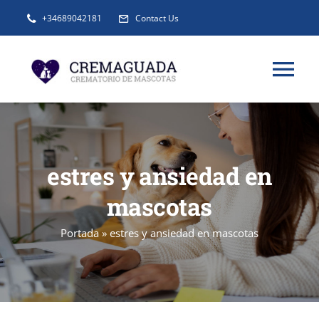
Saltar
+34689042181
Contact Us
al
contenido
Tog
Nav
INFORMACIÓN
estres y ansiedad en
SERVICIOS
mascotas
URNAS Y RECUERDOS
Portada
»
estres y ansiedad en mascotas
BLOG
FAQ