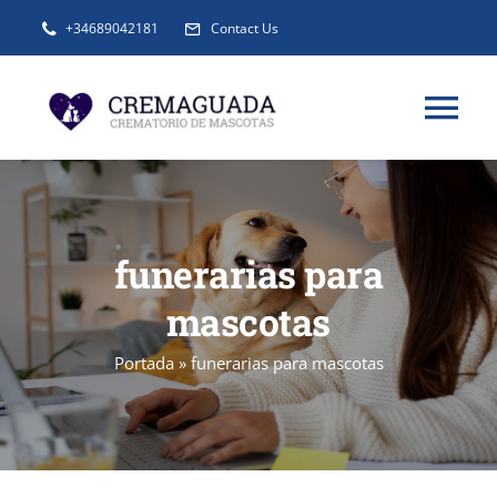
Saltar
+34689042181
Contact Us
al
contenido
Tog
Nav
INFORMACIÓN
funerarias para
SERVICIOS
mascotas
URNAS Y RECUERDOS
Portada
»
funerarias para mascotas
BLOG
FAQ