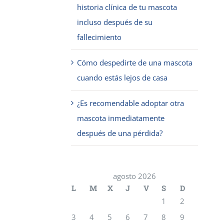
historia clínica de tu mascota
incluso después de su
fallecimiento
Cómo despedirte de una mascota
cuando estás lejos de casa
¿Es recomendable adoptar otra
mascota inmediatamente
después de una pérdida?
agosto 2026
L
M
X
J
V
S
D
1
2
3
4
5
6
7
8
9