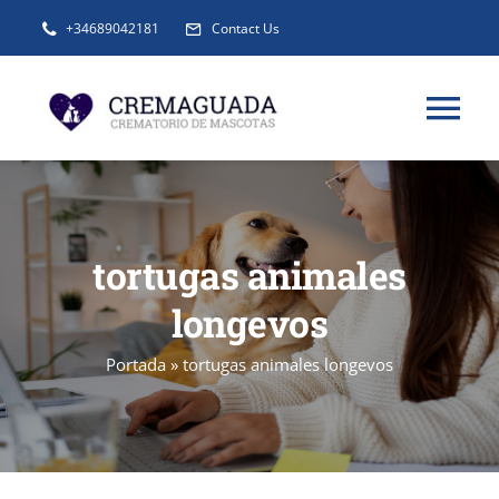
Saltar
+34689042181
Contact Us
al
contenido
Tog
Nav
INFORMACIÓN
tortugas animales
SERVICIOS
longevos
URNAS Y RECUERDOS
Portada
»
tortugas animales longevos
BLOG
FAQ