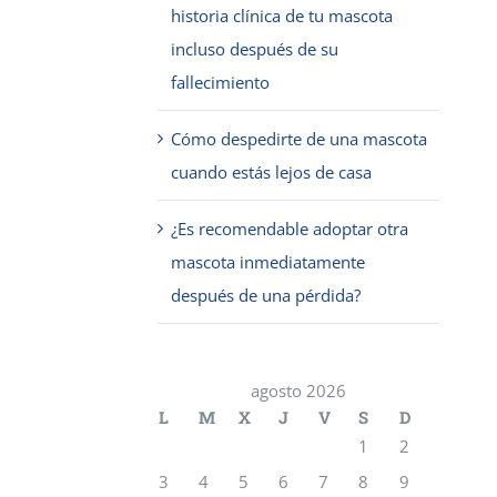
historia clínica de tu mascota
incluso después de su
fallecimiento
Cómo despedirte de una mascota
cuando estás lejos de casa
¿Es recomendable adoptar otra
mascota inmediatamente
después de una pérdida?
agosto 2026
L
M
X
J
V
S
D
1
2
3
4
5
6
7
8
9