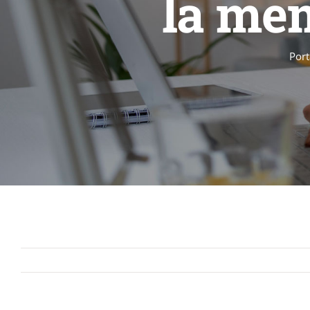
la mem
Por