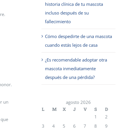
historia clínica de tu mascota
incluso después de su
re.
fallecimiento
Cómo despedirte de una mascota
cuando estás lejos de casa
¿Es recomendable adoptar otra
mascota inmediatamente
después de una pérdida?
honor.
er un
agosto 2026
L
M
X
J
V
S
D
1
2
 que
3
4
5
6
7
8
9