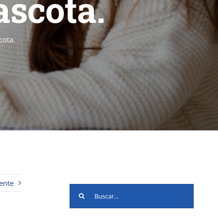
ascota.
cota.
ente
Buscar: