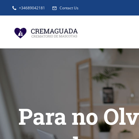
Saltar
+34689042181
Contact Us
al
contenido
Para no Olv