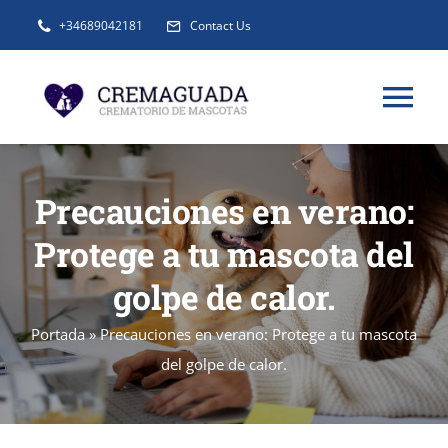
Saltar
+34689042181
Contact Us
al
contenido
Tog
Nav
INFORMACIÓN
Precauciones en verano:
Protege a tu mascota del
SERVICIOS
golpe de calor.
URNAS Y RECUERDOS
Portada
»
Precauciones en verano: Protege a tu mascota
del golpe de calor.
BLOG
FAQ