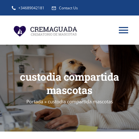
Saltar
+34689042181
Contact Us
al
contenido
Tog
Nav
INFORMACIÓN
custodia compartida
SERVICIOS
mascotas
URNAS Y RECUERDOS
Portada
»
custodia compartida mascotas
BLOG
FAQ